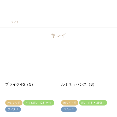
検索
キレイ
キレイ
オレンジ系
とても厚い（231k〜）
ホワイト系
厚い（181〜230k）
ヌメヌメ
スムース