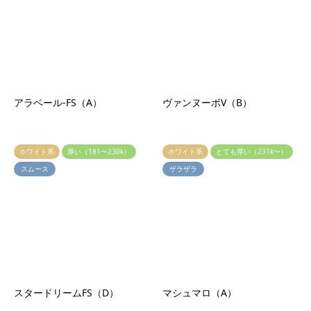
ホワイト系
厚い（181〜230k）
ホワイト系
とても厚い（231k〜）
スムース
ザラザラ