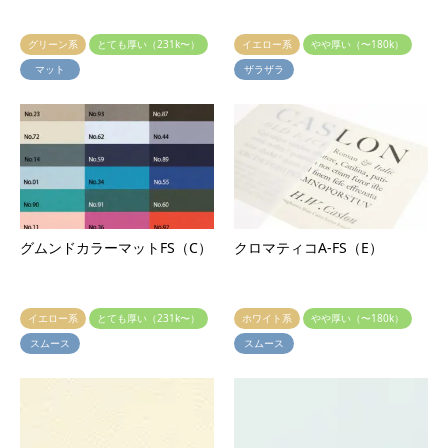
グリーン系
とても厚い（231k〜）
イエロー系
やや厚い（〜180k）
マット
ザラザラ
グムンドカラーマットFS（C）
クロマティコA-FS（E）
イエロー系
とても厚い（231k〜）
ホワイト系
やや厚い（〜180k）
スムース
スムース