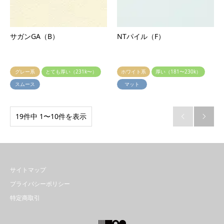
サガンGA（B）
NTパイル（F）
グレー系
とても厚い（231k〜）
ホワイト系
厚い（181〜230k）
スムース
マット
19件中 1〜10件を表示


サイトマップ
プライバシーポリシー
特定商取引