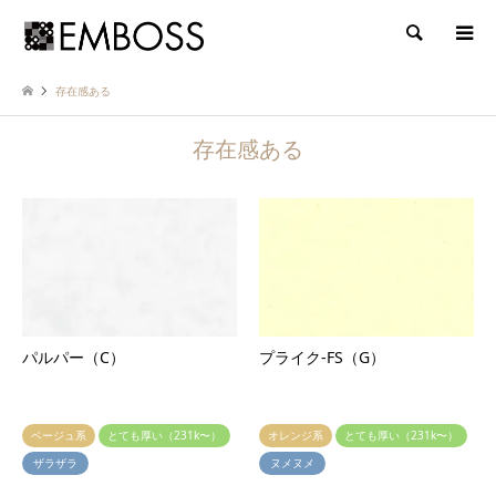
検索
存在感ある
存在感ある
パルパー（C）
プライク-FS（G）
ベージュ系
とても厚い（231k〜）
オレンジ系
とても厚い（231k〜）
ザラザラ
ヌメヌメ