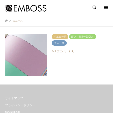
検索
スムース
イエロー系
厚い（181〜230k）
スムース
NTラシャ（B）
サイトマップ
プライバシーポリシー
特定商取引