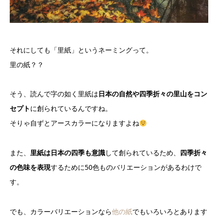
それにしても「里紙」というネーミングって。
里の紙？？
そう、読んで字の如く里紙は
日本の自然や四季折々の里山をコン
セプト
に創られているんですね。
そりゃ自ずとアースカラーになりますよね
また、
里紙は日本の四季も意識
して創られているため、
四季折々
の色味を表現
するために50色ものバリエーションがあるわけで
す。
でも、カラーバリエーションなら
他の紙
でもいろいろとあります