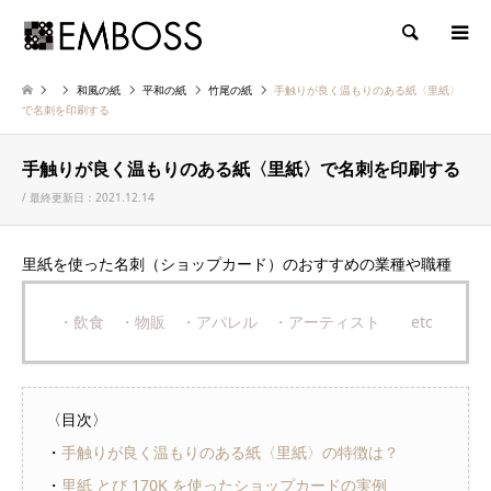
検索
和風の紙
平和の紙
竹尾の紙
手触りが良く温もりのある紙〈里紙〉
で名刺を印刷する
手触りが良く温もりのある紙〈里紙〉で名刺を印刷する
/ 最終更新日：2021.12.14
里紙を使った名刺（ショップカード）のおすすめの業種や職種
・飲食 ・物販 ・アパレル ・アーティスト etc
〈目次〉
・
手触りが良く温もりのある紙〈里紙〉の特徴は？
・
里紙 とび 170K を使ったショップカードの実例