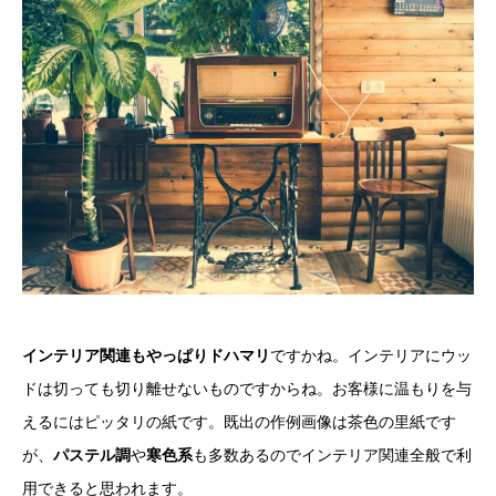
インテリア関連もやっぱりドハマリ
ですかね。インテリアにウッ
ドは切っても切り離せないものですからね。お客様に温もりを与
えるにはピッタリの紙です。既出の作例画像は茶色の里紙です
が、
パステル調
や
寒色系
も多数あるのでインテリア関連全般で利
用できると思われます。