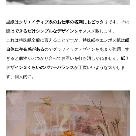
里紙は
クリエイティブ系のお仕事の名刺にもピッタリ
です。その
際は
できるだけシンプルなデザイン
をオススメ致します。
これは特殊紙全般に言えることですが、特殊紙やエンボス紙は
紙
自体に存在感がある
のでグラフィックデザインをあまり強調しす
ぎると個性がぶつかり合ってお互いを打ち消しかねません。
紙７
デザイン３くらいのパワーバランス
が丁度いいような気がしま
す、個人的に。