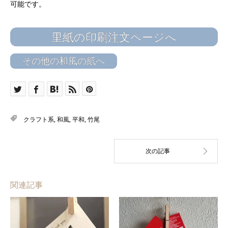
可能です。
里紙の印刷注文ページへ
その他の和風の紙へ
クラフト系
,
和風
,
平和
,
竹尾
関連記事